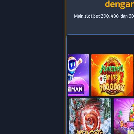
dengan 
Main slot bet 200, 400, dan 60