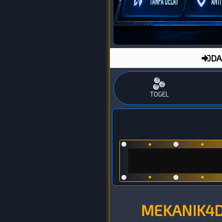
DA
TOGEL
MEKANIK4D >