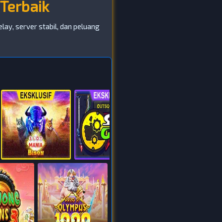
 Terbaik
lay, server stabil, dan peluang